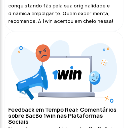
conquistando fãs pela sua originalidade e
dinâmica empolgante. Quem experimenta,
recomenda. A 1win acertou em cheio nessa!
Feedback em Tempo Real: Comentários
sobre BacBo 1win nas Plataformas
Sociais