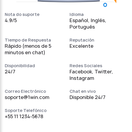
Nota do suporte
Idioma
4.9/5
Español, Inglés,
Portugués
Tiempo de Respuesta
Reputación
Rápido (menos de 5
Excelente
minutos en chat)
Disponibilidad
Redes Sociales
24/7
Facebook, Twitter,
Instagram
Correo Electrónico
Chat en vivo
soporte@1win.com
Disponible 24/7
Soporte Telefónico
+55 11 1234-5678