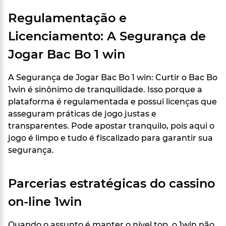
Regulamentação e
Licenciamento: A Segurança de
Jogar Bac Bo 1 win
A Segurança de Jogar Bac Bo 1 win: Curtir o Bac Bo
1win é sinônimo de tranquilidade. Isso porque a
plataforma é regulamentada e possui licenças que
asseguram práticas de jogo justas e
transparentes. Pode apostar tranquilo, pois aqui o
jogo é limpo e tudo é fiscalizado para garantir sua
segurança.
Parcerias estratégicas do cassino
on-line 1win
Quando o assunto é manter o nível top, o 1win não