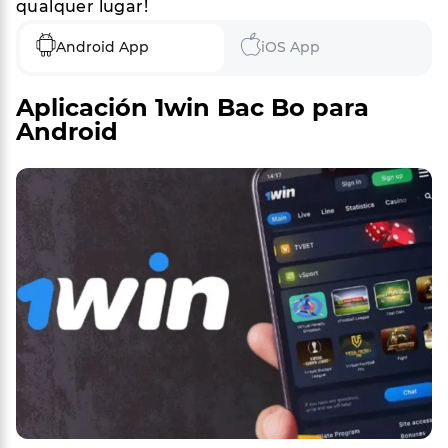
qualquer lugar!
iOS App
Android App
Aplicación 1win Bac Bo para
Android