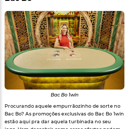
Bac Bo 1win
Procurando aquele empurrãozinho de sorte no
Bac Bo? As promoções exclusivas do Bac Bo 1win
estão aqui pra dar aquela turbinada no seu