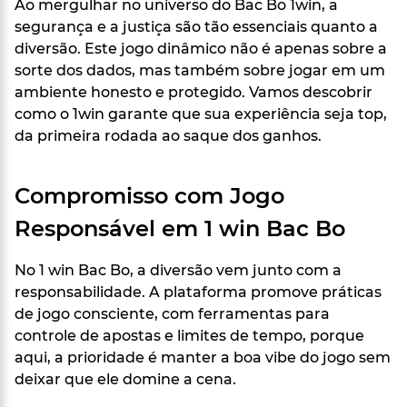
Ao mergulhar no universo do Bac Bo 1win, a
segurança e a justiça são tão essenciais quanto a
diversão. Este jogo dinâmico não é apenas sobre a
sorte dos dados, mas também sobre jogar em um
ambiente honesto e protegido. Vamos descobrir
como o 1win garante que sua experiência seja top,
da primeira rodada ao saque dos ganhos.
Compromisso com Jogo
Responsável em 1 win Bac Bo
No 1 win Bac Bo, a diversão vem junto com a
responsabilidade. A plataforma promove práticas
de jogo consciente, com ferramentas para
controle de apostas e limites de tempo, porque
aqui, a prioridade é manter a boa vibe do jogo sem
deixar que ele domine a cena.