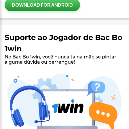
DOWNLOAD FOR ANDROID
Suporte ao Jogador de Bac Bo
1win
No Bac Bo 1win, você nunca tá na mão se pintar
alguma dúvida ou perrengue!