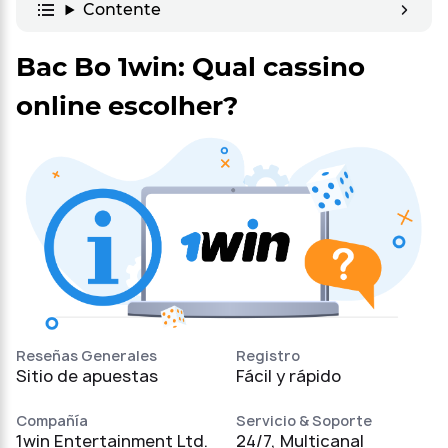
Contente
Bac Bo 1win: Qual cassino
online escolher?
Reseñas Generales
Registro
Sitio de apuestas
Fácil y rápido
Compañía
Servicio & Soporte
1win Entertainment Ltd.
24/7, Multicanal