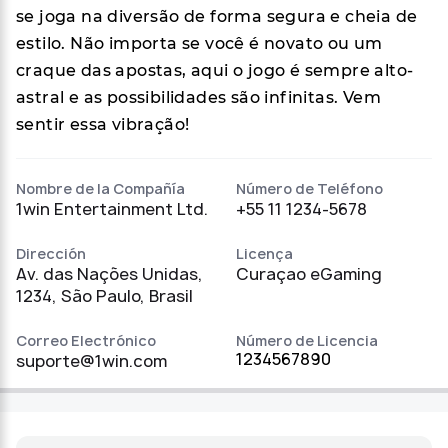
se joga na diversão de forma segura e cheia de
estilo. Não importa se você é novato ou um
craque das apostas, aqui o jogo é sempre alto-
astral e as possibilidades são infinitas. Vem
sentir essa vibração!
Nombre de la Compañía
Número de Teléfono
1win Entertainment Ltd.
+55 11 1234-5678
Dirección
Licença
Av. das Nações Unidas,
Curaçao eGaming
1234, São Paulo, Brasil
Correo Electrónico
Número de Licencia
1234567890
suporte@1win.com