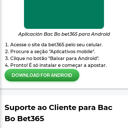
Aplicación Bac Bo bet365 para Android
Acesse o site da bet365 pelo seu celular.
Procure a seção "Aplicativos mobile".
Clique no botão "Baixar para Android".
Pronto! É só instalar e começar a apostar.
DOWNLOAD FOR ANDROID
Suporte ao Cliente para Bac
Bo Bet365