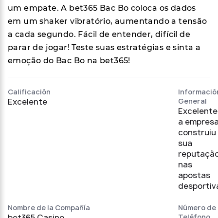
um empate. A bet365 Bac Bo coloca os dados
em um shaker vibratório, aumentando a tensão
a cada segundo. Fácil de entender, difícil de
parar de jogar! Teste suas estratégias e sinta a
emoção do Bac Bo na bet365!
Calificación
Informació
Excelente
General
Excelente
a empres
construiu
sua
reputaçã
nas
apostas
desportiv
Nombre de la Compañía
Número de
bet365 Casino
Teléfono