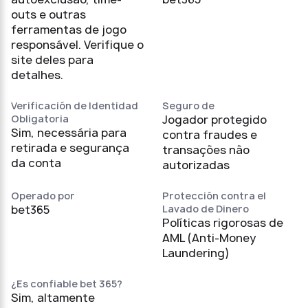
outs e outras
ferramentas de jogo
responsável. Verifique o
site deles para
detalhes.
Verificación de Identidad
Seguro de
Obligatoria
Jogador protegido
Sim, necessária para
contra fraudes e
retirada e segurança
transações não
da conta
autorizadas
Operado por
Protección contra el
bet365
Lavado de Dinero
Políticas rigorosas de
AML (Anti-Money
Laundering)
¿Es confiable bet 365?
Sim, altamente