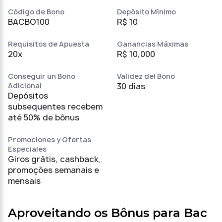
Código de Bono
Depósito Mínimo
BACBO100
R$ 10
Requisitos de Apuesta
Ganancias Máximas
20x
R$ 10,000
Conseguir un Bono
Validez del Bono
Adicional
30 dias
Depósitos
subsequentes recebem
até 50% de bônus
Promociones y Ofertas
Especiales
Giros grátis, cashback,
promoções semanais e
mensais
Aproveitando os Bônus para Bac