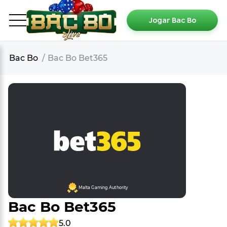
Jogar Bac Bo
Bac Bo
Bac Bo Bet365
Malta Gaming Authority
Bac Bo Bet365
5.0