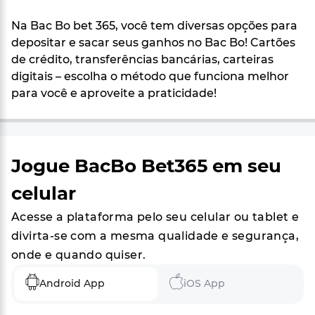
Na Bac Bo bet 365, você tem diversas opções para
depositar e sacar seus ganhos no Bac Bo! Cartões
de crédito, transferências bancárias, carteiras
digitais – escolha o método que funciona melhor
para você e aproveite a praticidade!
Jogue BacBo Bet365 em seu
celular
Acesse a plataforma pelo seu celular ou tablet e
divirta-se com a mesma qualidade e segurança,
onde e quando quiser.
iOS App
Android App