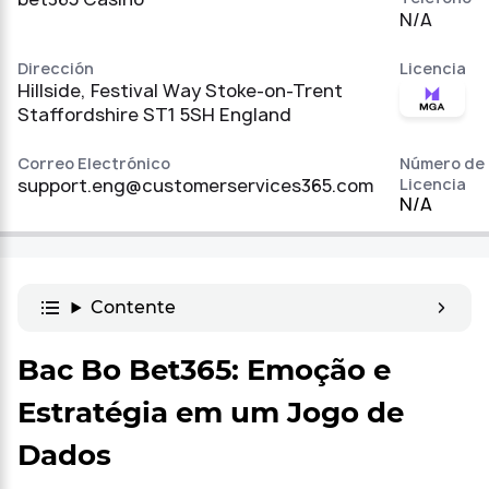
N/A
Dirección
Licencia
Hillside, Festival Way Stoke-on-Trent
Staffordshire ST1 5SH England
Correo Electrónico
Número de
support.eng@customerservices365.com
Licencia
N/A
Contente
Bac Bo Bet365: Emoção e
Estratégia em um Jogo de
Dados