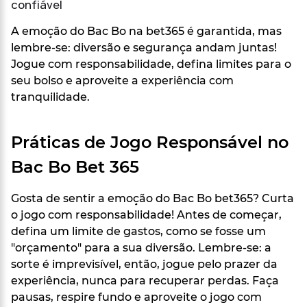
confiável
A emoção do Bac Bo na bet365 é garantida, mas
lembre-se: diversão e segurança andam juntas!
Jogue com responsabilidade, defina limites para o
seu bolso e aproveite a experiência com
tranquilidade.
Práticas de Jogo Responsável no
Bac Bo Bet 365
Gosta de sentir a emoção do Bac Bo bet365? Curta
o jogo com responsabilidade! Antes de começar,
defina um limite de gastos, como se fosse um
"orçamento" para a sua diversão. Lembre-se: a
sorte é imprevisível, então, jogue pelo prazer da
experiência, nunca para recuperar perdas. Faça
pausas, respire fundo e aproveite o jogo com