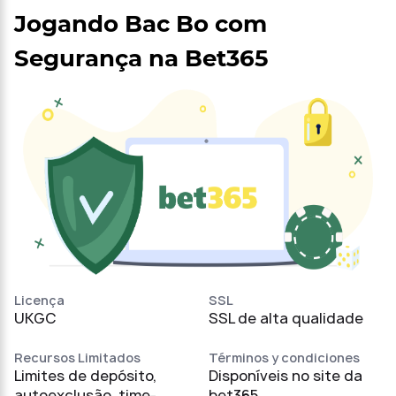
Jogando Bac Bo com
Segurança na Bet365
Licença
SSL
UKGC
SSL de alta qualidade
Recursos Limitados
Términos y condiciones
Limites de depósito,
Disponíveis no site da
autoexclusão, time-
bet365