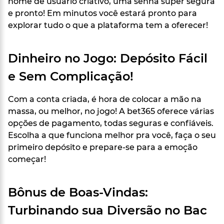
nome de usuário criativo, uma senha super segura
e pronto! Em minutos você estará pronto para
explorar tudo o que a plataforma tem a oferecer!
Dinheiro no Jogo: Depósito Fácil
e Sem Complicação!
Com a conta criada, é hora de colocar a mão na
massa, ou melhor, no jogo! A bet365 oferece várias
opções de pagamento, todas seguras e confiáveis.
Escolha a que funciona melhor pra você, faça o seu
primeiro depósito e prepare-se para a emoção
começar!
Bônus de Boas-Vindas:
Turbinando sua Diversão no Bac