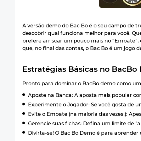
A versão demo do Bac Bo é o seu campo de tr
descobrir qual funciona melhor para você. Q
prefere arriscar um pouco mais no “Empate”, 
que, no final das contas, o Bac Bo é um jogo d
Estratégias Básicas no BacB
Pronto para dominar o BacBo demo como um p
Aposte na Banca: A aposta mais popular com
Experimente o Jogador: Se você gosta de u
Evite o Empate (na maioria das vezes!): A
Gerencie suas fichas: Defina um limite de "a
Divirta-se! O Bac Bo Demo é para aprender e