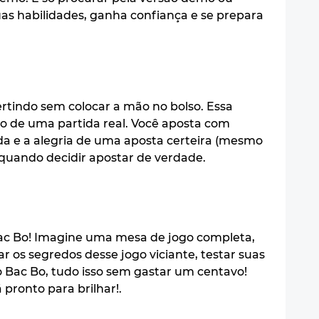
uas habilidades, ganha confiança e se prepara
rtindo sem colocar a mão no bolso. Essa
o de uma partida real. Você aposta com
cida e a alegria de uma aposta certeira (mesmo
ra quando decidir apostar de verdade.
Bac Bo! Imagine uma mesa de jogo completa,
 os segredos desse jogo viciante, testar suas
o Bac Bo, tudo isso sem gastar um centavo!
 pronto para brilhar!.