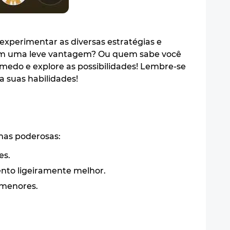
xperimentar as diversas estratégias e
 tem uma leve vantagem? Ou quem sabe você
medo e explore as possibilidades! Lembre-se
a suas habilidades!
mas poderosas:
es.
nto ligeiramente melhor.
 menores.