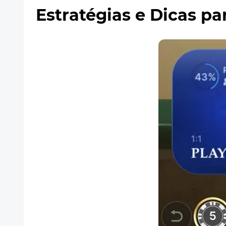
Estratégias e Dicas p