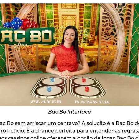
Bac Bo Interface
Bo sem arriscar um centavo? A solução é a Bac Bo dem
fictício. É a chance perfeita para entender as regras, 
versos cassinos online oferecem a opção de jogar Bac Bo